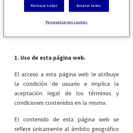
Rechazar todas
Aceptar todas
Seguros y Fondos de Pensiones: E0196.
Personalizar mis cookies
·
https://www.axapartners.es
1. Uso de esta página web.
El acceso a esta página web le atribuye
la condición de usuario e implica la
aceptación legal de los términos y
condiciones contenidos en la misma.
El contenido de esta página web se
refiere únicamente al ámbito geográfico