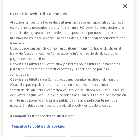
PARTNER ASSISTANCE, S.A SUCURSAL
Este sitio web utiliza cookies
EN ESPAÑA (en adelante AXA Partners).
Al acceder a nuestro sitio, se depositaron rastreadores funcionales y técnicos
(estrictamente necesarios para su funcionamiento). Además, con sujeción a su
consentimiento, las cookies pueden ser depositadas por nosotros o por
· NIF: W0171985E.
nuestros socios, para los fines indicados debajo. Su opción se conservará por
6 meses.
Usted puede cambiar de opinión en cualquier momento, haciendo clic en el
· Domicilio social: Edificio Mar de
ícono de "gestionar cookies" en el extremo inferior izquierdo de cualquier
página de nuestro sitio.
Cristal, calle Arequipa nº 1, 3ª planta,
Cookies analíticas:
Nuestro sitio y nuestros socios utilizan rastreadores
para medir la cantidad de visitas, ventas y la cantidad de páginas
Esc. 2, 3 y 4, 28043 de Madrid.
consultadas.
Cookies publicitarias:
Son aquéllas que permiten gestionar de manera
eficaz el espacio publicitario insertado en el sitio web, adecuando el
· Inscrita en el Registro Mercantil de
contenido del anuncio al contenido del servicio solicitado o al uso que realice
de nuestra página web. Para ello podemos analizar sus hábitos de navegación
Madrid, al Tomo 37.932, hoja M-675.443 y
en Internet y podemos mostrarte publicidad relacionada con tu perfil de
navegación ubicada en nuestro propio sitio web y en los de terceros.
folio 123.
4 compañías
usan cookies en nuestro sitio.
· Inscrita en el Registro de Entidades
Consulte la política de cookies
Aseguradoras de la Dirección General de