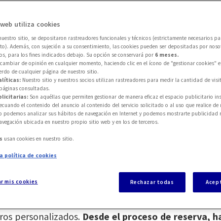
 web utiliza cookies
nuestro sitio, se depositaron rastreadores funcionales y técnicos (estrictamente necesarios pa
to). Además, con sujeción a su consentimiento, las cookies pueden ser depositadas por noso
os, para los fines indicados debajo. Su opción se conservará por
6 meses.
aciendo los viajes más seguro
cambiar de opinión en cualquier momento, haciendo clic en el ícono de "gestionar cookies" e
ierdo de cualquier página de nuestro sitio.
líticas:
Nuestro sitio y nuestros socios utilizan rastreadores para medir la cantidad de visit
páginas consultadas.
licitarias:
Son aquéllas que permiten gestionar de manera eficaz el espacio publicitario ins
ecuando el contenido del anuncio al contenido del servicio solicitado o al uso que realice de
el sector tras la pandemia y la
cada vez mayor conc
lo podemos analizar sus hábitos de navegación en Internet y podemos mostrarte publicidad 
navegación ubicada en nuestro propio sitio web y en los de terceros.
r protegido
ante cualquier imprevisto hace que sea 
s, adaptados a la situación actual. En AXA Partners
as
usan cookies en nuestro sitio.
todos puedan viajar sin preocupaciones.
a política de cookies
ar mis cookies
 de proveedores sanitarios y hospitales, a las herra
Rechazar todas
Acep
 globales de comercio electrónico, tenemos capacid
ros personalizados.
Desde el proceso de reserva, ha