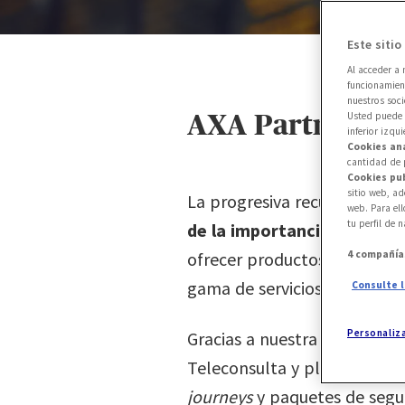
Este sitio
Al acceder a 
funcionamien
nuestros soci
AXA Partners: h
Usted puede 
inferior izqu
Cookies ana
cantidad de 
Cookies pub
sitio web, ad
La progresiva recuperación d
web. Para el
tu perfil de 
de la importancia de viaja
ofrecer productos compleeto
4 compañí
gama de servicios para que 
Consulte l
Personaliz
Gracias a nuestra amplia red
Teleconsulta y plataformas
journeys
y paquetes de segu