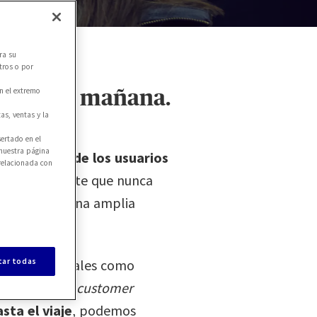
ra su
tros o por
s, hoy y mañana.
n el extremo
as, ventas y la
ertado en el
 nuestra página
ienciación de los usuarios
relacionada con
más importante que nunca
, ofrecemos una amplia
mdientas digitales como
tar todas
ad para crear
customer
sta el viaje
, podemos